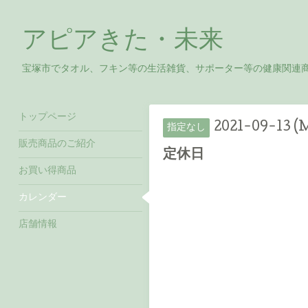
アピアきた・未来
宝塚市でタオル、フキン等の生活雑貨、サポーター等の健康関連
トップページ
2021-09-13 (
指定なし
販売商品のご紹介
定休日
お買い得商品
カレンダー
店舗情報