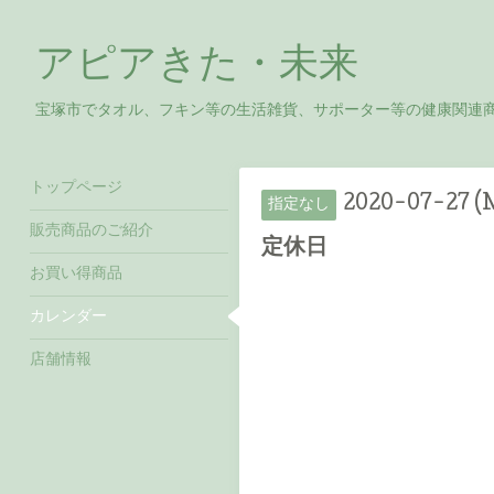
アピアきた・未来
宝塚市でタオル、フキン等の生活雑貨、サポーター等の健康関連
トップページ
2020-07-27 
指定なし
販売商品のご紹介
定休日
お買い得商品
カレンダー
店舗情報