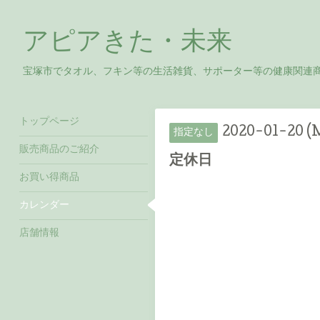
アピアきた・未来
宝塚市でタオル、フキン等の生活雑貨、サポーター等の健康関連
トップページ
2020-01-20 (
指定なし
販売商品のご紹介
定休日
お買い得商品
カレンダー
店舗情報